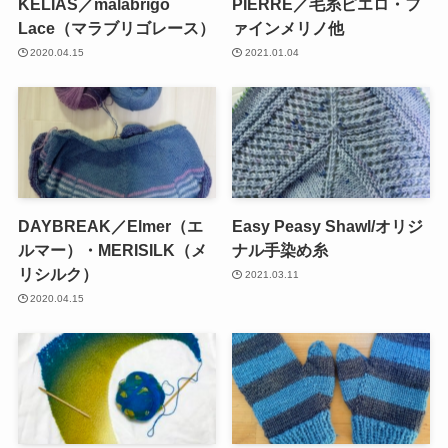
KELIAS／malabrigo
PIERRE／毛糸ピエロ・フ
Lace（マラブリゴレース）
ァインメリノ他
2020.04.15
2021.01.04
DAYBREAK／Elmer（エ
Easy Peasy Shawl/オリジ
ルマー）・MERISILK（メ
ナル手染め糸
リシルク）
2021.03.11
2020.04.15