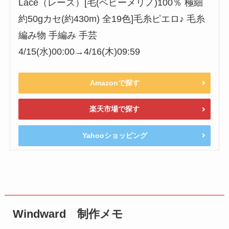
Lace（レース）[毛(ベビーメリノ)100％ 極細
約50gカセ(約430m) 全19色]毛糸ピエロ♪ 毛糸
編み物 手編み 手芸
4/15(水)00:00→4/16(木)09:59
Amazonで探す
楽天市場で探す
Yahooショッピング
Windward 制作メモ