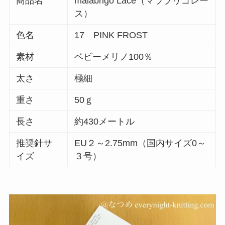
商品名
malabrigo Lace（マラブリゴレー
ス）
色名
17 PINK FROST
素材
ベビーメリノ100％
太さ
極細
重さ
50ｇ
長さ
約430メートル
推奨針サ
EU２～2.75mm（国内サイズ0～
イズ
３号）