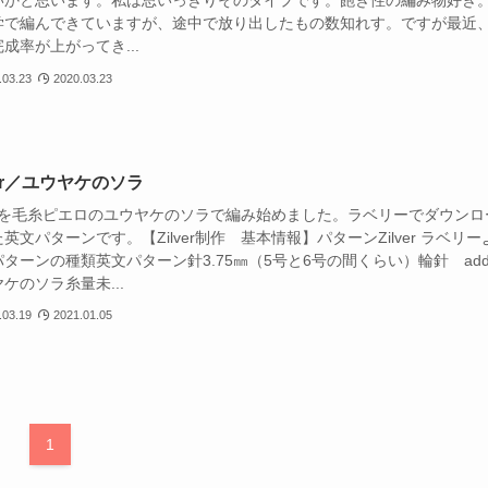
いかと思います。私は思いっきりそのタイプです。飽き性の編み物好き
学で編んできていますが、途中で放り出したもの数知れす。ですが最近
成率が上がってき...
.03.23
2020.03.23
ver／ユウヤケのソラ
verを毛糸ピエロのユウヤケのソラで編み始めました。ラベリーでダウンロ
英文パターンです。【Zilver制作 基本情報】パターンZilver ラベリー
ターンの種類英文パターン針3.75㎜（5号と6号の間くらい）輪針 add
ケのソラ糸量未...
.03.19
2021.01.05
1