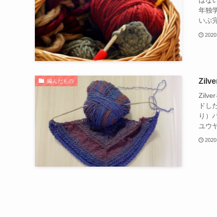
はな
年独
いぶ完
2020
Zil
編んだもの
Zil
ドした
り）パ
ユウヤ
2020