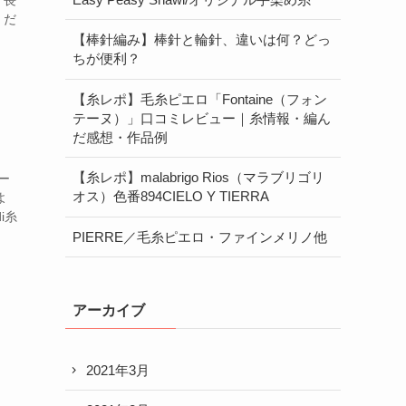
。長
、だ
【棒針編み】棒針と輪針、違いは何？どっ
ちが便利？
【糸レポ】毛糸ピエロ「Fontaine（フォン
テーヌ）」口コミレビュー｜糸情報・編ん
だ感想・作品例
【糸レポ】malabrigo Rios（マラブリゴリ
ー
オス）色番894CIELO Y TIERRA
よ
i糸
PIERRE／毛糸ピエロ・ファインメリノ他
アーカイブ
2021年3月