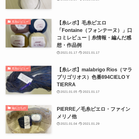
【糸レポ】毛糸ピエロ
毛糸レビュー
「Fontaine（フォンテーヌ）」口
コミレビュー｜糸情報・編んだ感
想・作品例
2021.01.17
2021.01.17
【糸レポ】malabrigo Rios（マラ
毛糸レビュー
ブリゴリオス）色番894CIELO Y
TIERRA
2021.01.05
2021.01.17
PIERRE／毛糸ピエロ・ファイン
編んだもの
メリノ他
2021.01.04
2021.01.29